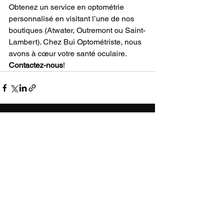
Obtenez un service en optométrie 
personnalisé en visitant l’une de nos 
boutiques (Atwater, Outremont ou Saint-
Lambert). Chez Bui Optométriste, nous 
avons à cœur votre santé oculaire.
Contactez-nous
!
CONTACT
ATWATER
2753 Notre-Dame West
Montreal, QC H3J 1N9
514-769-0909