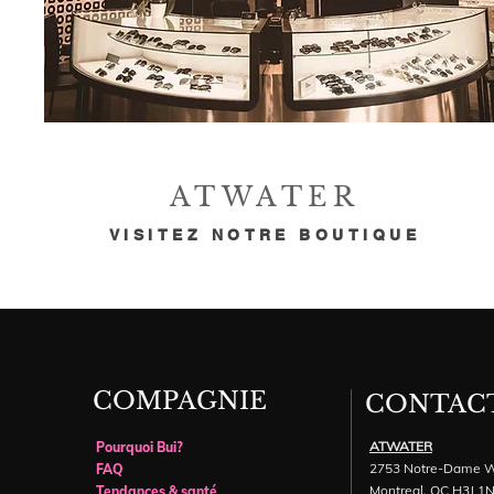
ATWATER
VISITEZ NOTRE BOUTIQUE
COMPAGNIE
CONTAC
ATWATER
Pourquoi Bui?
2753 Notre-Dame 
FAQ
Montreal, QC H3J 1
Tendances & santé