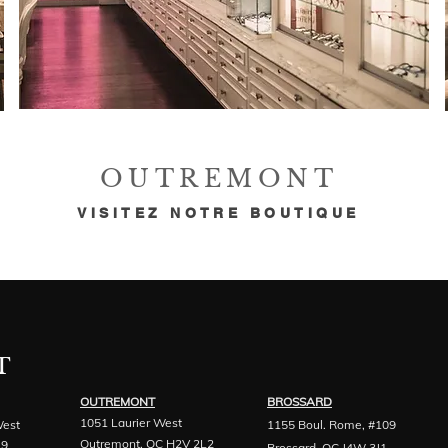
OUTREMONT
VISITEZ NOTRE BOUTIQUE
T
OUTREMONT
BROSSARD
1051 Laurier West
West
1155 Boul. Rome, #109
Outremont, QC H2V 2L2
N9
Brossard, QC J4W 3J1